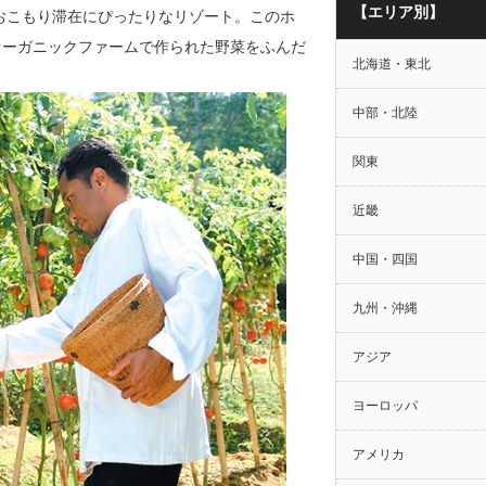
【エリア別】
おこもり滞在にぴったりなリゾート。このホ
オーガニックファームで作られた野菜をふんだ
北海道・東北
。
中部・北陸
関東
近畿
中国・四国
九州・沖縄
アジア
ヨーロッパ
アメリカ