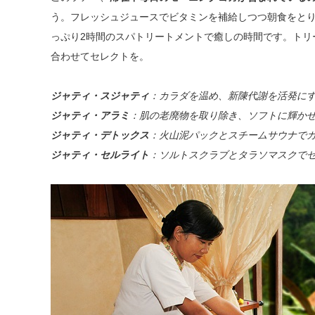
う。フレッシュジュースでビタミンを補給しつつ朝食をと
っぷり2時間のスパトリートメントで癒しの時間です。トリ
合わせてセレクトを。
ジャティ・スジャティ
：カラダを温め、新陳代謝を活発に
ジャティ・アラミ
：肌の老廃物を取り除き、ソフトに輝か
ジャティ・デトックス
：火山泥パックとスチームサウナで
ジャティ・セルライト
：ソルトスクラブとタラソマスクで