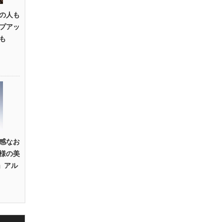
の人も
プアッ
も
感なお
様の美
U」アル