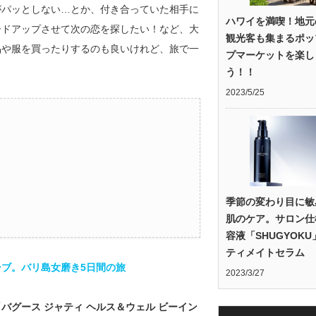
がパッとしない…とか、付き合っていた相手に
ハワイを満喫！地元
ードアップさせて次の恋を探したい！など、大
観光客も集まるポッ
品や服を買ったりするのも良いけれど、旅で一
プマーケットを楽し
う！！
2023/5/25
季節の変わり目に敏
肌のケア。サロン仕
容液「SHUGYOK
ティメイトセラム
ブ。バリ島女磨き5日間の旅
2023/3/27
「
バグース ジャティ ヘルス＆ウェル ビーイン