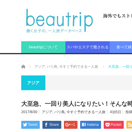
beautripについて
スパやエステで癒される
食べて綺
ホーム
アジア
,
バリ島
,
今すぐ予約できる一人旅
大至急、一回
アジア
大至急、一回り美人になりたい！そんな
2017/8/30
アジア
,
バリ島
,
今すぐ予約できる一人旅
4泊5日
投稿
Tweet
Share
+1
Hatena
Pocket