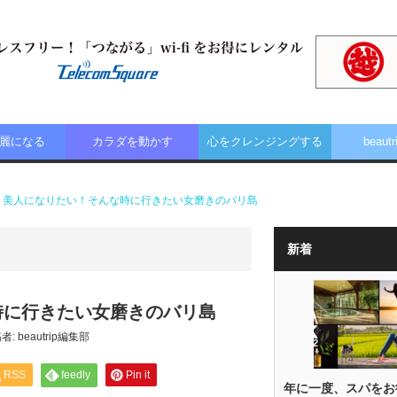
麗になる
カラダを動かす
心をクレンジングする
beautr
り美人になりたい！そんな時に行きたい女磨きのバリ島
新着
時に行きたい女磨きのバリ島
者:
beautrip編集部
RSS
feedly
Pin it
年に一度、スパをお