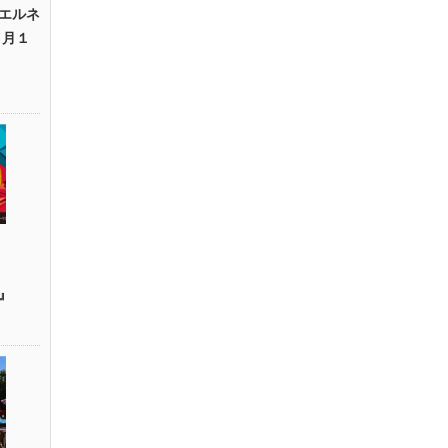
エルネ
２月１
m』