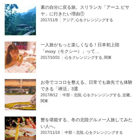
素の自分に戻る旅。スリランカ「アーユ ピサ
ヤ」に行きたい理由①
2017/11/9
アジア
,
心をクレンジングする
一人旅がもっと楽しくなる！日本初上陸
「moxy（モクシー）」って…
2017/10/31
心をクレンジングする
,
関東
お寺でココロを整える。日常でも旅先でも体験
できる「禅活」3選
2017/8/12
中部・北陸
,
心をクレンジングする
,
近畿
,
関東
蟹を堪能する、冬の北陸グルメ一人旅してみた
い人へ。
2017/11/16
中部・北陸
,
心をクレンジングする