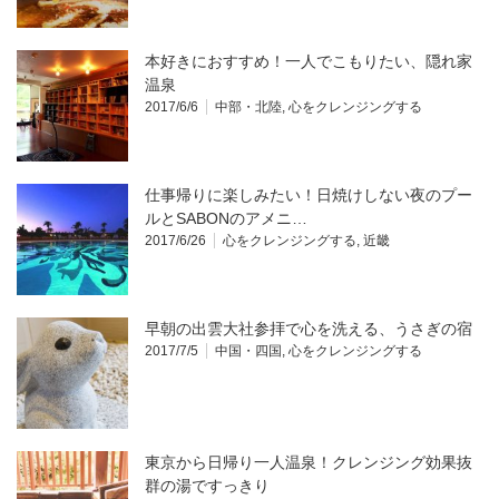
本好きにおすすめ！一人でこもりたい、隠れ家
温泉
2017/6/6
中部・北陸
,
心をクレンジングする
仕事帰りに楽しみたい！日焼けしない夜のプー
ルとSABONのアメニ…
2017/6/26
心をクレンジングする
,
近畿
早朝の出雲大社参拝で心を洗える、うさぎの宿
2017/7/5
中国・四国
,
心をクレンジングする
東京から日帰り一人温泉！クレンジング効果抜
群の湯ですっきり