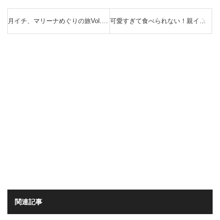
月イチ、マリーナめぐりの旅Vol.5 ヤマハマリーナ琵琶湖
可愛すぎて食べられない！親イカと子イカを一緒に味わうイカコロネ
関連記事