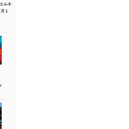
エルネ
２月１
m』