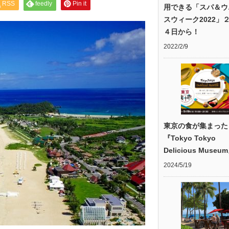
RSS
feedly
Pin it
用できる「スパ＆ウ
スウィーク2022」
４日から！
2022/2/9
東京の食が集まった
『Tokyo Tokyo
Delicious Museu
2024/5/19