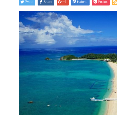
Tweet
Share
+1
Hatena
Pocket