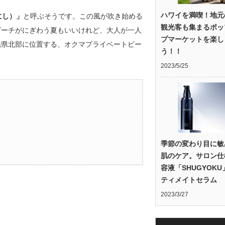
ハワイを満喫！地元
にし）」
と呼ぶそうです。この風が吹き始める
観光客も集まるポッ
ビーチがにぎわう夏もいいけれど、大人が一人
プマーケットを楽し
縄県北部に位置する、オクマプライベートビー
う！！
2023/5/25
季節の変わり目に敏
肌のケア。サロン仕
容液「SHUGYOK
ティメイトセラム
2023/3/27