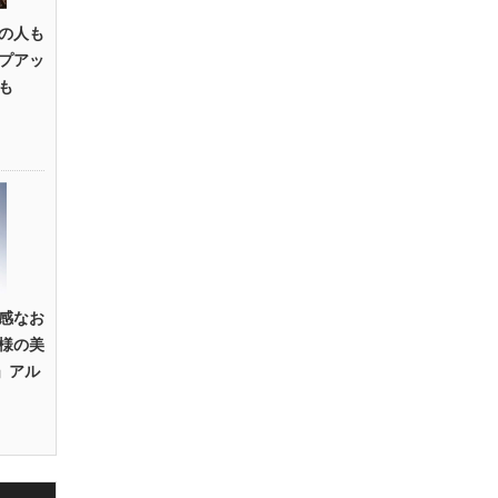
の人も
プアッ
も
感なお
様の美
U」アル